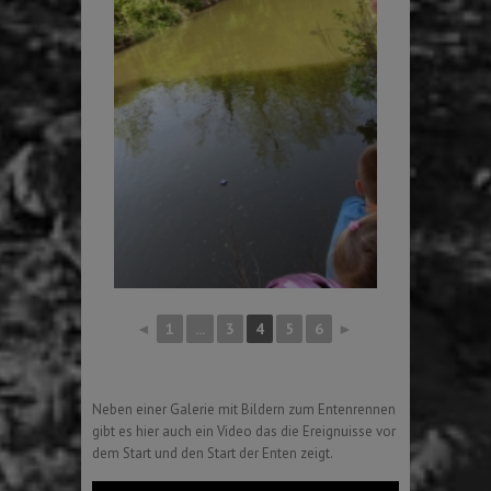
◄
1
...
3
4
5
6
►
Neben einer Galerie mit Bildern zum Entenrennen
gibt es hier auch ein Video das die Ereignuisse vor
dem Start und den Start der Enten zeigt.
Video