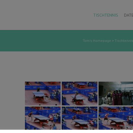
TISCHTENNIS
DAT
Tom's Homepage
>
Tischtenni