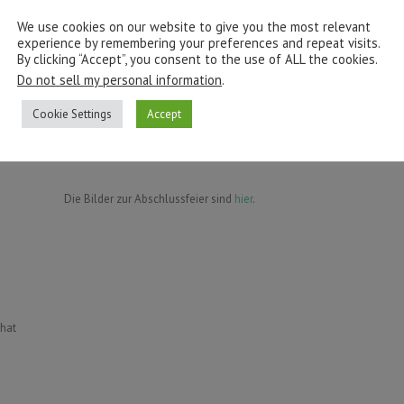
We use cookies on our website to give you the most relevant
experience by remembering your preferences and repeat visits.
By clicking “Accept”, you consent to the use of ALL the cookies.
Do not sell my personal information
.
◄
1
...
16
1
Cookie Settings
Accept
Die Bilder zur Abschlussfeier sind
hier
.
what