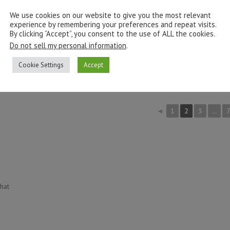
We use cookies on our website to give you the most relevant
experience by remembering your preferences and repeat visits.
By clicking “Accept”, you consent to the use of ALL the cookies.
Do not sell my personal information
.
Cookie Settings
Accept
◄
1
2
3
...
what